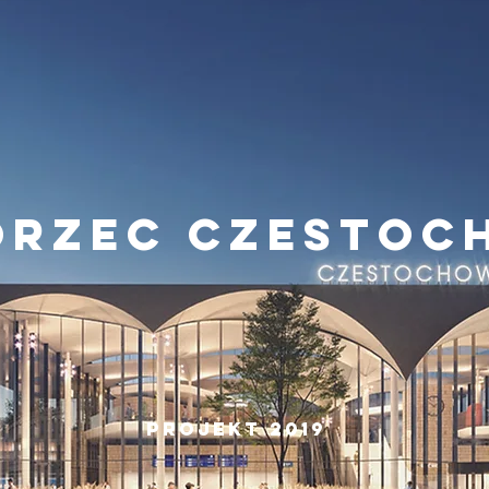
RZEC CZESTOC
projekt 2019